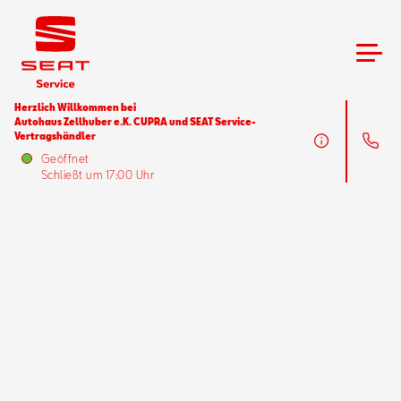
Herzlich Willkommen bei
Autohaus Zellhuber e.K. CUPRA und SEAT Service-
Vertragshändler
Services
Geöffnet
Schließt um 17:00 Uhr
Fahrzeugangebote
Services
Fahrzeugangebote
Zubehör
Zubehör
Über uns
Aktionen